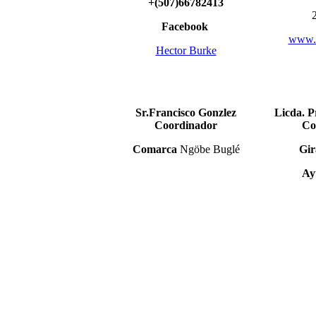
+(507)66782413
Facebook
www.c
Hector Burke
Sr.Francisco Gonzlez
Licda. Pr
Coordinador
Co
Comarca
Ngöbe Buglé
Gir
Ay